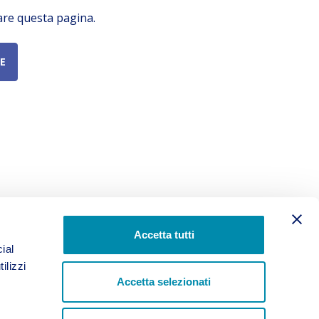
are questa pagina.
E
Accetta tutti
ial
ilizzi
Accetta selezionati