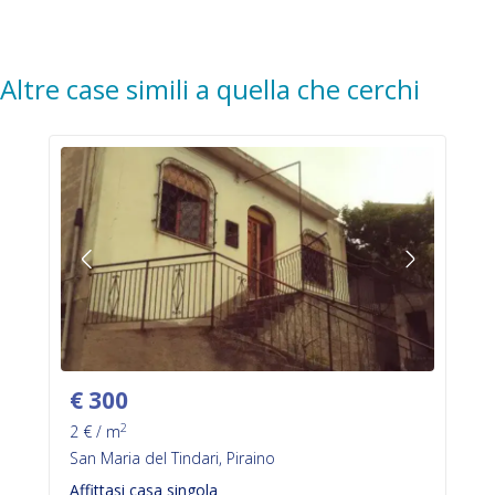
Altre case simili a quella che cerchi
€
300
2
2
€ / m
San Maria del Tindari, Piraino
Affittasi casa singola