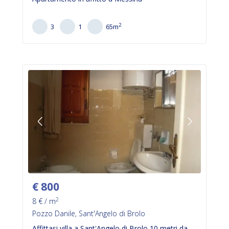
2
3
1
65
m
€
800
2
8
€ / m
Pozzo Danile, Sant'Angelo di Brolo
Affittasi villa a Sant'Angelo di Brolo 10 metri da