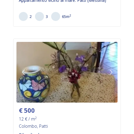
Appartamento vicino al mare. Patti (Messina)
2
2
3
65
m
€
500
2
12
€ / m
Colombo, Patti