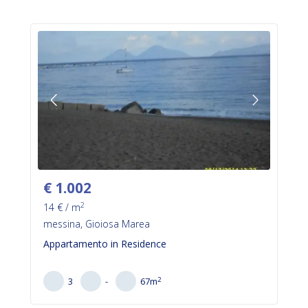
€
1.002
2
14
€ / m
messina, Gioiosa Marea
Appartamento in Residence
2
3
-
67
m