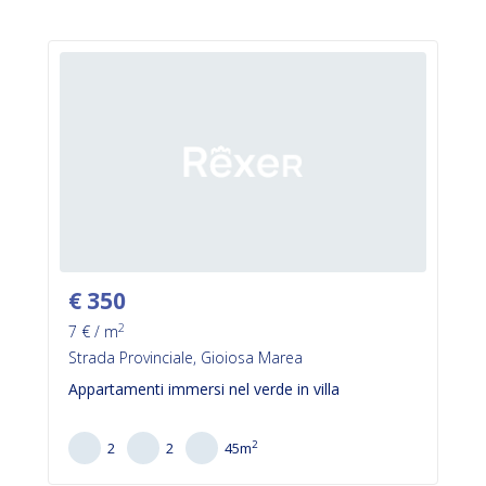
€
350
2
7
€ / m
Strada Provinciale, Gioiosa Marea
Appartamenti immersi nel verde in villa
2
2
2
45
m