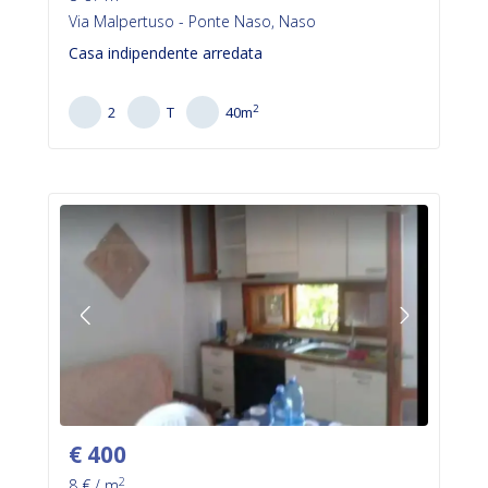
Via Malpertuso - Ponte Naso, Naso
Casa indipendente arredata
2
2
T
40
m
€
400
2
8
€ / m