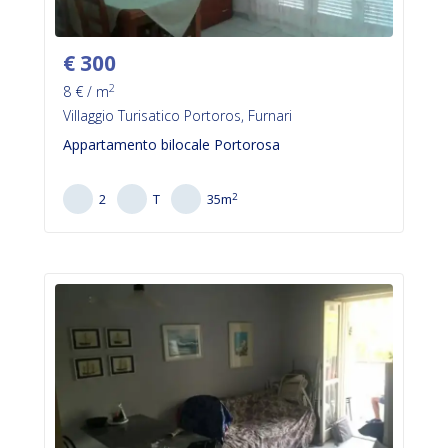
€
300
2
8
€ / m
Villaggio Turisatico Portoros, Furnari
Appartamento bilocale Portorosa
2
2
T
35
m