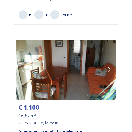
2
6
1
150
m
€
1.100
2
16
€ / m
via nazionale, Messina
Apartamento in affitto a Messina