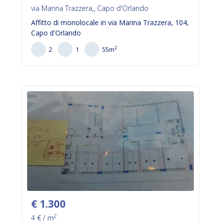
via Marina Trazzera,, Capo d'Orlando
Affitto di monolocale in via Marina Trazzera, 104,
Capo d'Orlando
2
2
1
55
m
€
1.300
2
4
€ / m