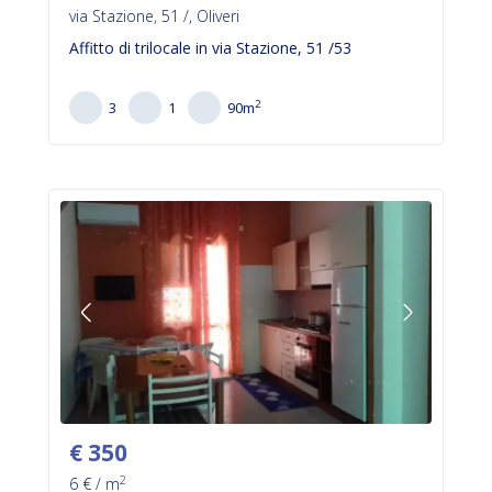
via Stazione, 51 /, Oliveri
Affitto di trilocale in via Stazione, 51 /53
2
3
1
90
m
€
350
2
6
€ / m