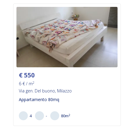
€
550
2
6
€ / m
Via gen. Del buono, Milazzo
Appartamento 80mq
2
4
-
80
m