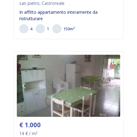
san pietro, Castroreale
In affitto appartamento interamente da
ristrutturare
2
4
1
150
m
€
1.000
2
14
€ / m