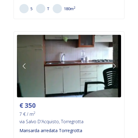
2
5
T
180
m
€
350
2
7
€ / m
via Salvo D'Acquisto, Torregrotta
Mansarda arredata Torregrotta