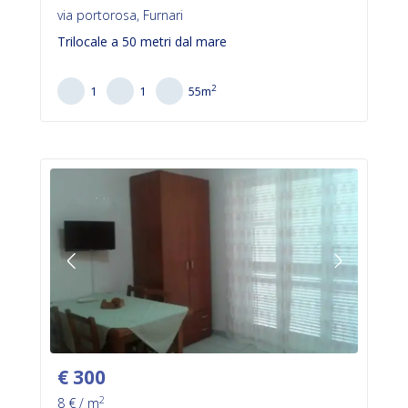
via portorosa, Furnari
Trilocale a 50 metri dal mare
2
1
1
55
m
€
300
2
8
€ / m