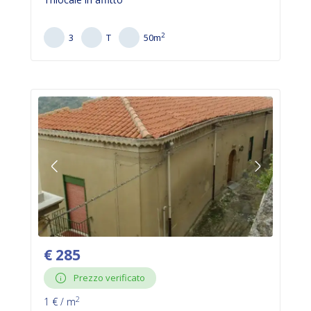
2
3
T
50
m
€
285
Prezzo verificato
2
1
€ / m