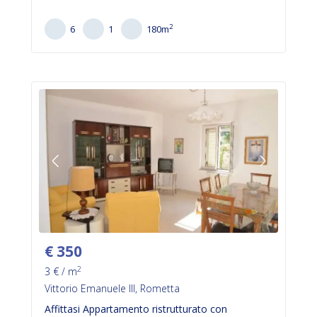
2
6
1
180
m
€
350
2
3
€ / m
Vittorio Emanuele III, Rometta
Affittasi Appartamento ristrutturato con