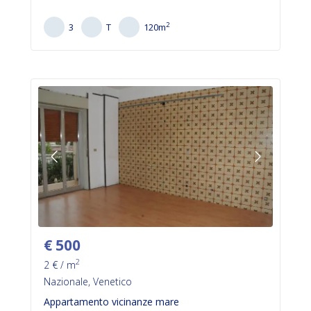
2
3
T
120
m
€
500
2
2
€ / m
Nazionale, Venetico
Appartamento vicinanze mare