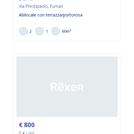
Via Prestipaolo, Furnari
Abilocale con terrazza/portorosa
2
2
1
60
m
€
800
2
5
€ / m