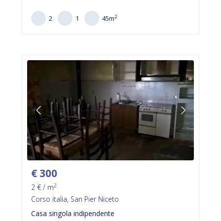
2
2
1
45
m
€
300
2
2
€ / m
Corso italia, San Pier Niceto
Casa singola indipendente