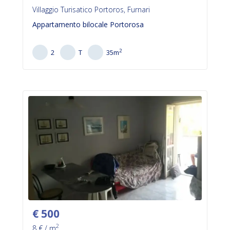
Villaggio Turisatico Portoros, Furnari
Appartamento bilocale Portorosa
2
2
T
35
m
€
500
2
8
€ / m