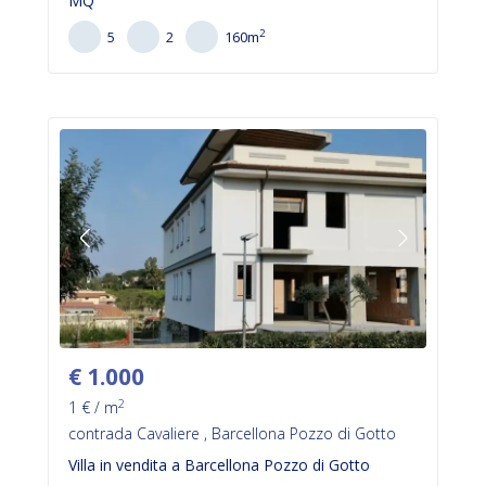
MQ
2
5
2
160
m
€
1.000
2
1
€ / m
contrada Cavaliere , Barcellona Pozzo di Gotto
Villa in vendita a Barcellona Pozzo di Gotto