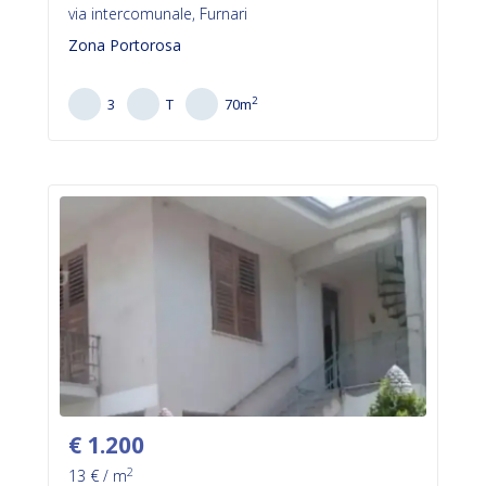
via intercomunale, Furnari
Zona Portorosa
2
3
T
70
m
€
1.200
2
13
€ / m