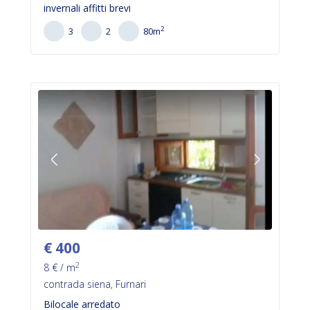
invernali affitti brevi
2
3
2
80
m
€
400
2
8
€ / m
contrada siena, Furnari
Bilocale arredato