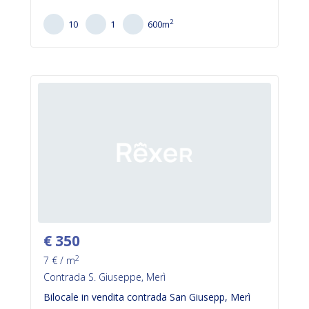
2
10
1
600
m
€
350
2
7
€ / m
Contrada S. Giuseppe, Merì
Bilocale in vendita contrada San Giusepp, Merì