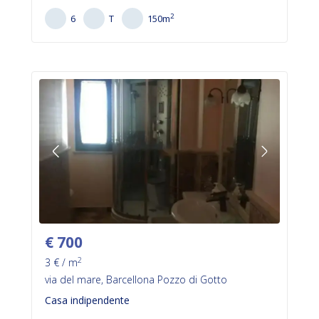
2
6
T
150
m
€
700
2
3
€ / m
via del mare, Barcellona Pozzo di Gotto
Casa indipendente