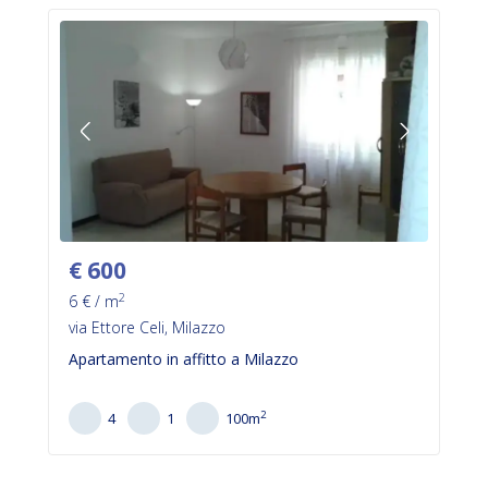
€
600
2
6
€ / m
via Ettore Celi, Milazzo
Apartamento in affitto a Milazzo
2
4
1
100
m