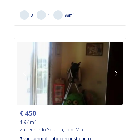
2
3
1
98
m
€
450
2
4
€ / m
via Leonardo Sciascia, Rodì Milici
5 vani ammobiliato con posto auto