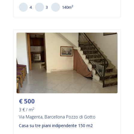
2
4
3
140
m
€
500
2
3
€ / m
Via Magenta, Barcellona Pozzo di Gotto
Casa su tre piani indipendente 150 m2