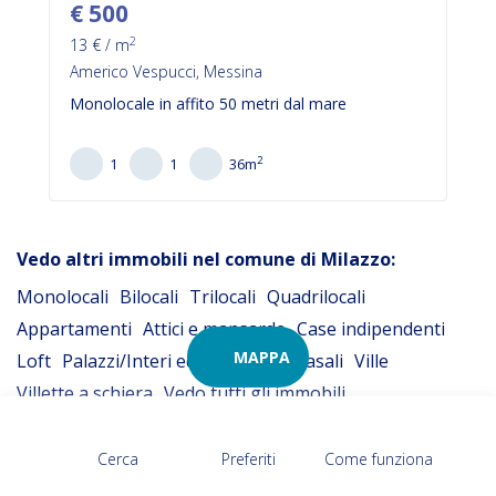
€
500
2
13
€ / m
Americo Vespucci, Messina
Monolocale in affito 50 metri dal mare
2
1
1
36
m
Vedo altri immobili
nel comune di
Milazzo
:
Monolocali
Bilocali
Trilocali
Quadrilocali
Appartamenti
Attici e mansarde
Case indipendenti
MAPPA
Loft
Palazzi/Interi edifici
Rustici/Casali
Ville
Villette a schiera
Vedo tutti gli immobili
Rexer
Provincia di
Messina
Milazzo
Cerca
Preferiti
Come funziona