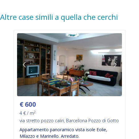
Altre case simili a quella che cerchi
€
600
2
4
€ / m
via stretto pozzo caliri, Barcellona Pozzo di Gotto
Appartamento panoramico vista isole Eolie,
Milazzo e Marinello. Arredato.