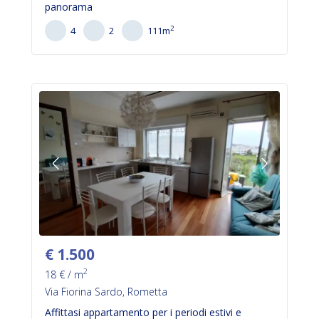
panorama
2
4
2
111
m
€
1.500
2
18
€ / m
Via Fiorina Sardo, Rometta
Affittasi appartamento per i periodi estivi e