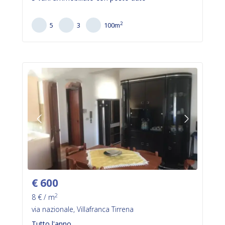
2
5
3
100
m
€
600
2
8
€ / m
via nazionale, Villafranca Tirrena
Tutto l'anno