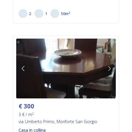
2
2
1
50
m
€
300
2
3
€ / m
via Umberto Primo, Monforte San Giorgio
Casa in collina