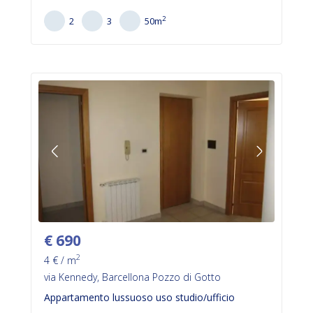
2
2
3
50
m
€
690
2
4
€ / m
via Kennedy, Barcellona Pozzo di Gotto
Appartamento lussuoso uso studio/ufficio