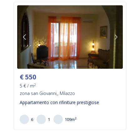
€
550
2
5
€ / m
zona san Giovanni,, Milazzo
Appartamento con rifiniture prestigiose
2
6
1
109
m