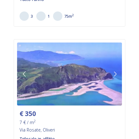
2
3
1
75
m
€
350
2
7
€ / m
Via Rosate, Oliveri
Trilocale in affitto