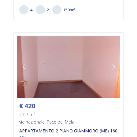
2
4
2
150
m
€
420
2
2
€ / m
via nazionale, Pace del Mela
APPARTAMENTO 2 PIANO GIAMMORO (ME) 160