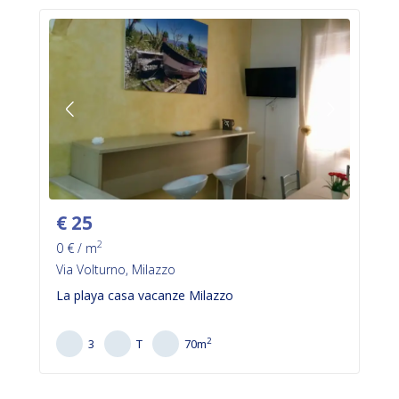
€
25
2
0
€ / m
Via Volturno, Milazzo
La playa casa vacanze Milazzo
2
3
T
70
m