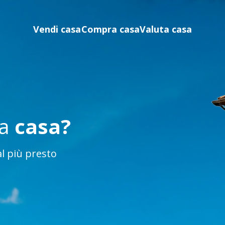
Vendi casa
Compra casa
Valuta casa
ua
casa?
l più presto