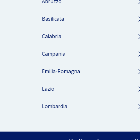
Abruzzo
Chieti
Basilicata
Potenza
Calabria
Cosenza
Campania
Benevento
Emilia-Romagna
Ferrara
Lazio
Reggio Emilia
Latina
Lombardia
Roma Capitale
Cremona