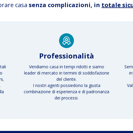
prare casa
senza complicazioni, in
totale sic
Professionalità
tali
Vendiamo casa in tempi ridotti e siamo
Semp
to
leader di mercato in termini di soddisfazione
i
i,
del cliente.
.
I nostri agenti possiedono la giusta
Val
lla
combinazione di esperienza e di padronanza
dei processi.