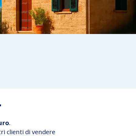
r
uro
.
i clienti di vendere