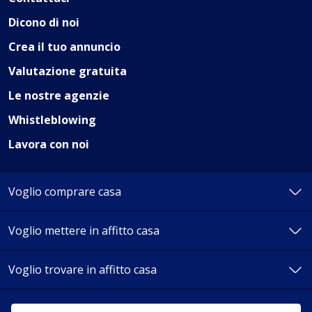
Dicono di noi
Crea il tuo annuncio
Valutazione gratuita
Le nostre agenzie
Whistleblowing
Lavora con noi
Voglio comprare casa
Voglio mettere in affitto casa
Come funziona
Chi siamo
Voglio trovare in affitto casa
Come funziona
Domande frequenti
Chi siamo