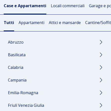
Case e Appartamenti
Locali commerciali
Garage e po
Tutti
Appartamenti
Attici e mansarde
Cantine/Soffi
Abruzzo
Chieti
Basilicata
L'Aquila
Pescara
Matera
Calabria
Teramo
Potenza
Catanzaro
Campania
Cosenza
Crotone
Avellino
Emilia-Romagna
Reggio Calabria
Benevento
Vibo Valentia
Caserta
Bologna
Friuli Venezia Giulia
Napoli
Ferrara