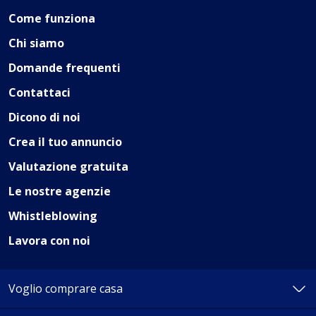
Case e Appartamenti
Locali commerciali
Garage e po
Come funziona
Chi siamo
Tutti
Appartamenti
Attici e mansarde
Cantine/Soffi
Domande frequenti
Contattaci
Dicono di noi
Abruzzo
Crea il tuo annuncio
Chieti
Basilicata
Valutazione gratuita
L'Aquila
Pescara
Matera
Le nostre agenzie
Calabria
Teramo
Potenza
Whistleblowing
Catanzaro
Campania
Cosenza
Lavora con noi
Crotone
Avellino
Emilia-Romagna
Reggio Calabria
Benevento
Voglio comprare casa
Vibo Valentia
Caserta
Bologna
Friuli Venezia Giulia
Napoli
Ferrara